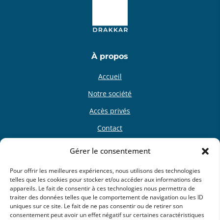
Voir
Contact
À propos
Accueil
303
Notre société
Ref: 266353
Accès privés
Contact
62,90 m²
Gérer le consentement
Nos programmes
Terrasse 19,60 m²
Pour offrir les meilleures expériences, nous utilisons des technologies
Programmes neufs
telles que les cookies pour stocker et/ou accéder aux informations des
appareils. Le fait de consentir à ces technologies nous permettra de
Terrains à bâtir
232 000 €
traiter des données telles que le comportement de navigation ou les ID
uniques sur ce site. Le fait de ne pas consentir ou de retirer son
Nos réalisations
consentement peut avoir un effet négatif sur certaines caractéristiques
Voir