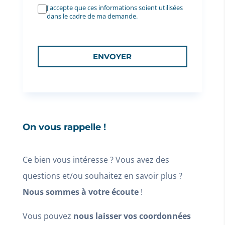
J'accepte que ces informations soient utilisées
dans le cadre de ma demande.
Terrasse 6,25 m²
206
T3
Website
207
T3
232 000 €
ENVOYER
208
T2
Voir
301
T3
Contact
303
T3
On vous rappelle !
305
T3
207
Ref: 266349
Ce bien vous intéresse ? Vous avez des
questions et/ou souhaitez en savoir plus ?
65,25 m²
Nous sommes à votre écoute
!
Vous pouvez
nous laisser vos coordonnées
Terrasse 6,25 m²