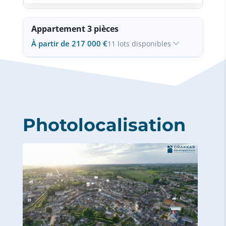
Appartement 3 pièces
108
À partir de 217 000 €
11 lots disponibles
Ref: 266342
43,70 m²
1
Ref: 266332
Terrasse 6,15 m²
Photolocalisation
71,20 m²
149 000 €
Terrasse 87,00 m²
Voir
Contact
264 000 €
Voir