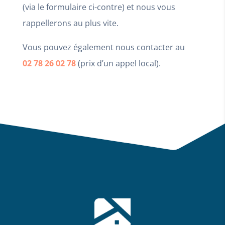
(via le formulaire ci-contre) et nous vous
rappellerons au plus vite.
221 000 €
Voir
Vous pouvez également nous contacter au
02 78 26 02 78
(prix d’un appel local).
Contact
301
Ref: 266351
61,50 m²
Terrasse 32,75 m²
237 000 €