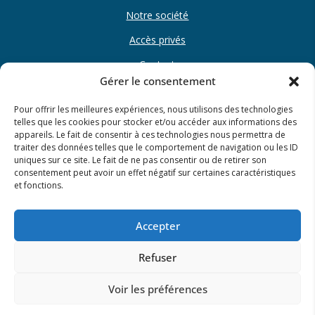
Notre société
Accès privés
Contact
Gérer le consentement
Nos programmes
Pour offrir les meilleures expériences, nous utilisons des technologies
telles que les cookies pour stocker et/ou accéder aux informations des
Programmes neufs
appareils. Le fait de consentir à ces technologies nous permettra de
traiter des données telles que le comportement de navigation ou les ID
Terrains à bâtir
uniques sur ce site. Le fait de ne pas consentir ou de retirer son
consentement peut avoir un effet négatif sur certaines caractéristiques
Nos réalisations
et fonctions.
Accepter
Suivez nous sur :
Refuser
Voir les préférences
© Drakkar Développement 2022 I Promoteur immobilier en Normandie I