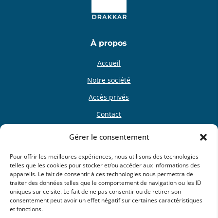
À propos
Accueil
Notre société
Accès privés
Contact
Gérer le consentement
Nos programmes
Pour offrir les meilleures expériences, nous utilisons des technologies
Programmes neufs
telles que les cookies pour stocker et/ou accéder aux informations des
appareils. Le fait de consentir à ces technologies nous permettra de
Terrains à bâtir
traiter des données telles que le comportement de navigation ou les ID
uniques sur ce site. Le fait de ne pas consentir ou de retirer son
Nos réalisations
consentement peut avoir un effet négatif sur certaines caractéristiques
et fonctions.