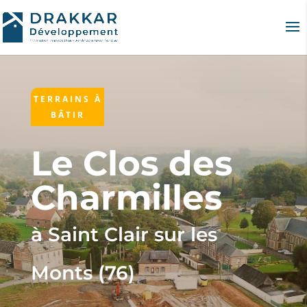
TERRAINS À
BÂTIR
Le Clos des
Charmilles
à Saint Clair sur les
Monts (76)